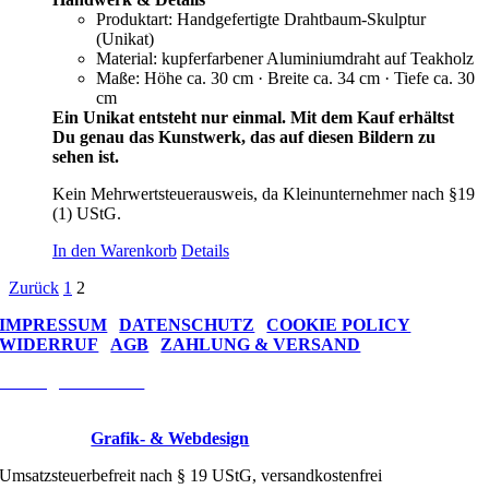
Produktart: Handgefertigte Drahtbaum-Skulptur
(Unikat)
Material: kupferfarbener Aluminiumdraht auf Teakholz
Maße: Höhe ca. 30 cm · Breite ca. 34 cm · Tiefe ca. 30
cm
Ein Unikat entsteht nur einmal. Mit dem Kauf erhältst
Du genau das Kunstwerk, das auf diesen Bildern zu
sehen ist.
Kein Mehrwertsteuerausweis, da Kleinunternehmer nach §19
(1) UStG.
In den Warenkorb
Details
Zurück
1
2
IMPRESSUM
|
DATENSCHUTZ
|
COOKIE POLICY
WIDERRUF
|
AGB
|
ZAHLUNG & VERSAND
Vertrag widerrufen
Wire Trees © 2026 Drahtkunst Manufaktur
Designed by
Grafik- & Webdesign
Umsatzsteuerbefreit nach § 19 UStG, versandkostenfrei