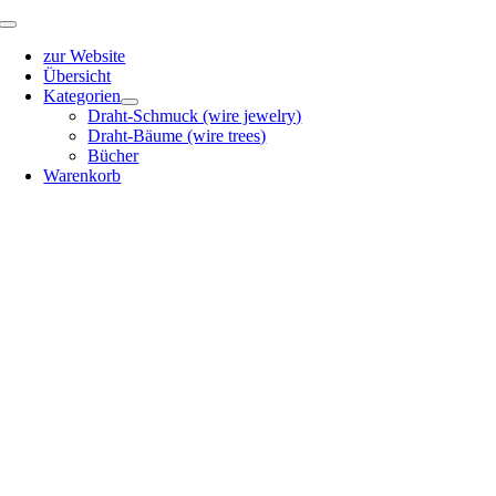
Zum
Toggle
Inhalt
Navigation
zur Website
springen
Übersicht
Kategorien
Draht-Schmuck (wire jewelry)
Draht-Bäume (wire trees)
Bücher
Warenkorb