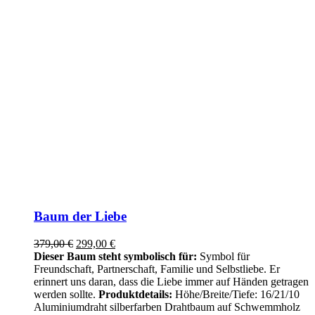
Baum der Liebe
Ursprünglicher
Aktueller
379,00
€
299,00
€
Preis
Preis
Dieser Baum steht symbolisch für:
Symbol für
war:
ist:
Freundschaft, Partnerschaft, Familie und Selbstliebe. Er
379,00 €
299,00 €.
erinnert uns daran, dass die Liebe immer auf Händen getragen
werden sollte.
Produktdetails:
Höhe/Breite/Tiefe: 16/21/10
Aluminiumdraht silberfarben Drahtbaum auf Schwemmholz