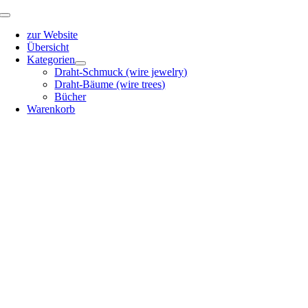
Zum
Toggle
Inhalt
Navigation
zur Website
springen
Übersicht
Kategorien
Draht-Schmuck (wire jewelry)
Draht-Bäume (wire trees)
Bücher
Warenkorb