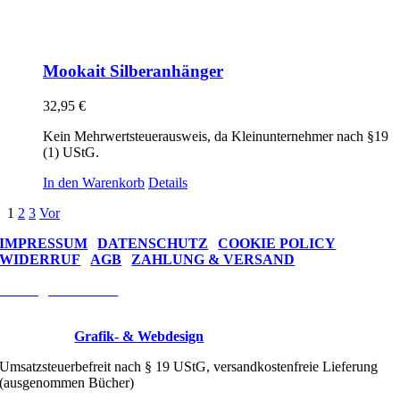
Mookait Silberanhänger
32,95
€
Kein Mehrwertsteuerausweis, da Kleinunternehmer nach §19
(1) UStG.
In den Warenkorb
Details
1
2
3
Vor
IMPRESSUM
|
DATENSCHUTZ
|
COOKIE POLICY
WIDERRUF
|
AGB
|
ZAHLUNG & VERSAND
Vertrag widerrufen
Wire Trees © 2026 Drahtkunst Manufaktur
Designed by
Grafik- & Webdesign
Umsatzsteuerbefreit nach § 19 UStG, versandkostenfreie Lieferung
(ausgenommen Bücher)