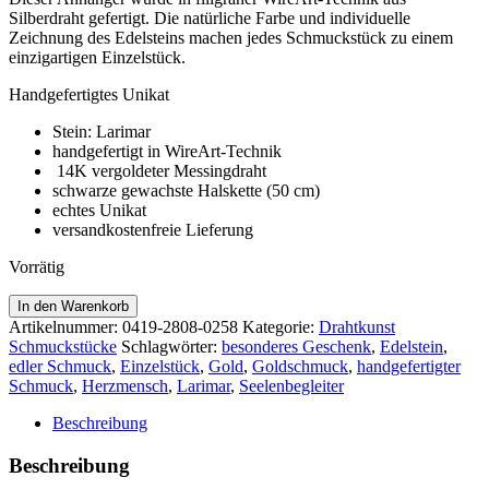
Silberdraht gefertigt. Die natürliche Farbe und individuelle
Zeichnung des Edelsteins machen jedes Schmuckstück zu einem
einzigartigen Einzelstück.
Handgefertigtes Unikat
Stein: Larimar
handgefertigt in WireArt-Technik
14K vergoldeter Messingdraht
schwarze gewachste Halskette (50 cm)
echtes Unikat
versandkostenfreie Lieferung
Vorrätig
Larimar
In den Warenkorb
Goldanhänger
Artikelnummer:
0419-2808-0258
Kategorie:
Drahtkunst
Menge
Schmuckstücke
Schlagwörter:
besonderes Geschenk
,
Edelstein
,
edler Schmuck
,
Einzelstück
,
Gold
,
Goldschmuck
,
handgefertigter
Schmuck
,
Herzmensch
,
Larimar
,
Seelenbegleiter
Beschreibung
Beschreibung