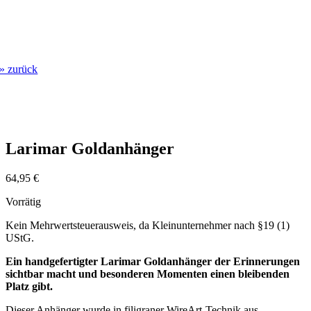
» zurück
Larimar Goldanhänger
64,95
€
Vorrätig
Kein Mehrwertsteuerausweis, da Kleinunternehmer nach §19 (1)
UStG.
Ein handgefertigter Larimar Goldanhänger der Erinnerungen
sichtbar macht und besonderen Momenten einen bleibenden
Platz gibt.
Dieser Anhänger wurde in filigraner WireArt-Technik aus