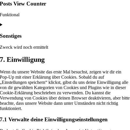
service
Posts View Counter
google-
analytics
Funktional
Consent
to
service
Sonstiges
posts-
view-
Zweck wird noch ermittelt
counter
Consent
7. Einwilligung
to
service
Wenn du unsere Website das erste Mal besuchst, zeigen wir dir ein
sonstiges
Pop-Up mit einer Erklärung über Cookies. Sobald du auf
„Einstellungen speichern“ klickst, gibst du uns deine Einwilligung alle
von dir gewählten Kategorien von Cookies und Plugins wie in dieser
Cookie-Erklärung beschrieben zu verwenden. Du kannst die
Verwendung von Cookies über deinen Browser deaktivieren, aber bitte
beachte, dass unsere Website dann unter Umständen nicht richtig
funktioniert.
7.1 Verwalte deine Einwilligungseinstellungen