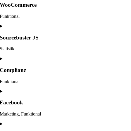
service
WooCommerce
wordpress
Funktional
Consent
to
service
Sourcebuster JS
woocommerce
Statistik
Consent
to
service
Complianz
sourcebuster-
js
Funktional
Consent
to
service
Facebook
complianz
Marketing, Funktional
Consent
to