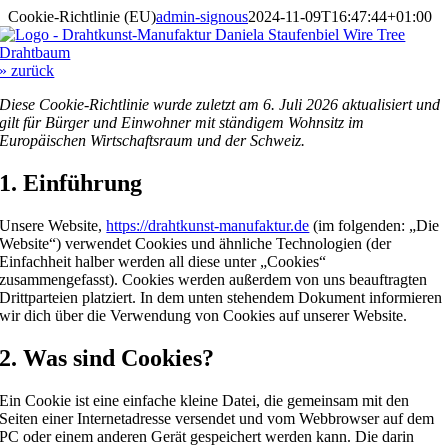
Zum
Cookie-Richtlinie (EU)
admin-signous
2024-11-09T16:47:44+01:00
Inhalt
springen
» zurück
Diese Cookie-Richtlinie wurde zuletzt am 6. Juli 2026 aktualisiert und
gilt für Bürger und Einwohner mit ständigem Wohnsitz im
Europäischen Wirtschaftsraum und der Schweiz.
1. Einführung
Unsere Website,
https://drahtkunst-manufaktur.de
(im folgenden: „Die
Website“) verwendet Cookies und ähnliche Technologien (der
Einfachheit halber werden all diese unter „Cookies“
zusammengefasst). Cookies werden außerdem von uns beauftragten
Drittparteien platziert. In dem unten stehendem Dokument informieren
wir dich über die Verwendung von Cookies auf unserer Website.
2. Was sind Cookies?
Ein Cookie ist eine einfache kleine Datei, die gemeinsam mit den
Seiten einer Internetadresse versendet und vom Webbrowser auf dem
PC oder einem anderen Gerät gespeichert werden kann. Die darin