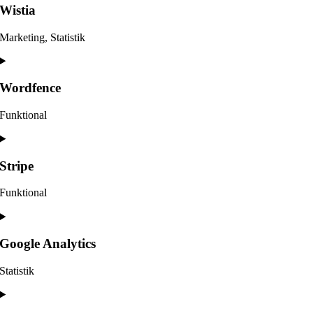
service
Wistia
facebook
Marketing, Statistik
Consent
to
service
Wordfence
wistia
Funktional
Consent
to
service
Stripe
wordfence
Funktional
Consent
to
service
Google Analytics
stripe
Statistik
Consent
to