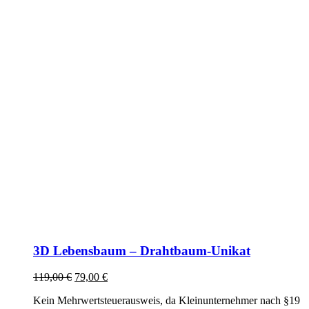
3D Lebensbaum – Drahtbaum-Unikat
Ursprünglicher
Aktueller
119,00
€
79,00
€
Preis
Preis
Kein Mehrwertsteuerausweis, da Kleinunternehmer nach §19
war:
ist: