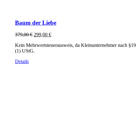
Baum der Liebe
Ursprünglicher
Aktueller
379,00
€
299,00
€
Preis
Preis
Kein Mehrwertsteuerausweis, da Kleinunternehmer nach §19
war:
ist:
(1) UStG.
379,00 €
299,00 €.
Details