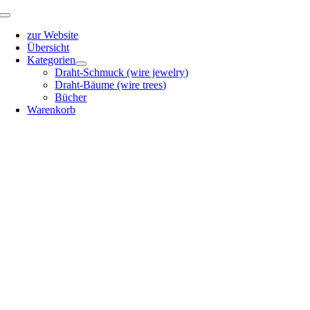
Zum
Toggle
Inhalt
Navigation
zur Website
springen
Übersicht
Kategorien
Draht-Schmuck (wire jewelry)
Draht-Bäume (wire trees)
Bücher
Warenkorb