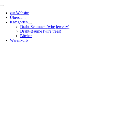
Zum
Toggle
Inhalt
Navigation
zur Website
springen
Übersicht
Kategorien
Draht-Schmuck (wire jewelry)
Draht-Bäume (wire trees)
Bücher
Warenkorb