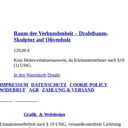
Baum der Verbundenheit – Drahtbaum-
Skulptur auf Olivenholz
129,00
€
Kein Mehrwertsteuerausweis, da Kleinunternehmer nach §19
(1) UStG.
In den Warenkorb
Details
IMPRESSUM
|
DATENSCHUTZ
|
COOKIE POLICY
WIDERRUF
|
AGB
|
ZAHLUNG & VERSAND
Vertrag widerrufen
Wire Trees © 2026 Drahtkunst Manufaktur
Designed by
Grafik- & Webdesign
Umsatzsteuerbefreit nach § 19 UStG, versandkostenfreie Lieferung