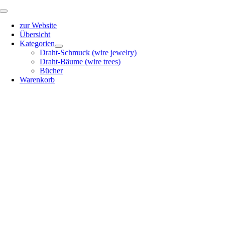
Zum
Toggle
Inhalt
Navigation
zur Website
springen
Übersicht
Kategorien
Draht-Schmuck (wire jewelry)
Draht-Bäume (wire trees)
Bücher
Warenkorb