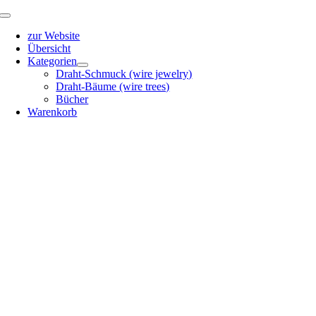
Zum
Toggle
Inhalt
Navigation
zur Website
springen
Übersicht
Kategorien
Draht-Schmuck (wire jewelry)
Draht-Bäume (wire trees)
Bücher
Warenkorb