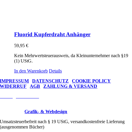
Fluorid Kupferdraht Anhänger
59,95
€
Kein Mehrwertsteuerausweis, da Kleinunternehmer nach §19
(1) UStG.
In den Warenkorb
Details
IMPRESSUM
|
DATENSCHUTZ
|
COOKIE POLICY
WIDERRUF
|
AGB
|
ZAHLUNG & VERSAND
Vertrag widerrufen
Wire Trees © 2026 Drahtkunst Manufaktur
Designed by
Grafik- & Webdesign
Umsatzsteuerbefreit nach § 19 UStG, versandkostenfreie Lieferung
(ausgenommen Bücher)