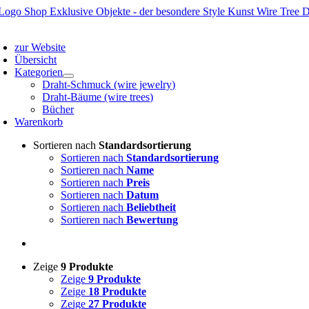
Zum
Inhalt
oggle
springen
avigation
zur Website
Übersicht
Kategorien
Draht-Schmuck (wire jewelry)
Draht-Bäume (wire trees)
Bücher
Warenkorb
Sortieren nach
Standardsortierung
Sortieren nach
Standardsortierung
Sortieren nach
Name
Sortieren nach
Preis
Sortieren nach
Datum
Sortieren nach
Beliebtheit
Sortieren nach
Bewertung
Zeige
9 Produkte
Zeige
9 Produkte
Zeige
18 Produkte
Zeige
27 Produkte