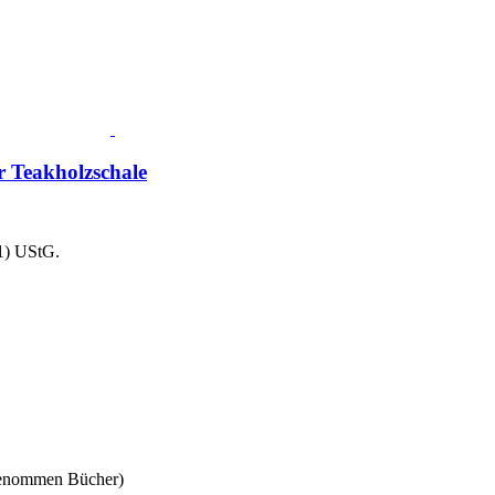
 Teakholzschale
1) UStG.
sgenommen Bücher)