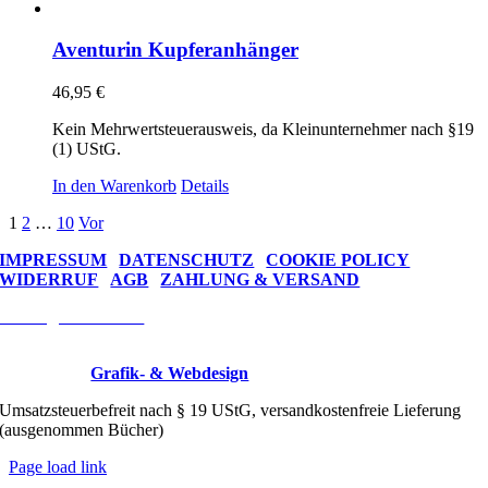
Aventurin Kupferanhänger
46,95
€
Kein Mehrwertsteuerausweis, da Kleinunternehmer nach §19
(1) UStG.
In den Warenkorb
Details
1
2
…
10
Vor
IMPRESSUM
|
DATENSCHUTZ
|
COOKIE POLICY
WIDERRUF
|
AGB
|
ZAHLUNG & VERSAND
Vertrag widerrufen
Wire Trees © 2026 Drahtkunst Manufaktur
Designed by
Grafik- & Webdesign
Umsatzsteuerbefreit nach § 19 UStG, versandkostenfreie Lieferung
(ausgenommen Bücher)
Page load link
Nach