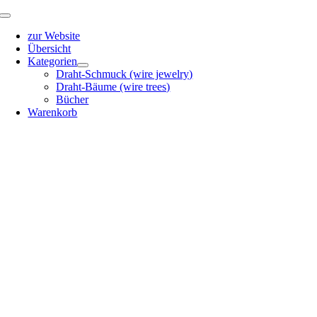
Zum
Toggle
Inhalt
Navigation
zur Website
springen
Übersicht
Kategorien
Draht-Schmuck (wire jewelry)
Draht-Bäume (wire trees)
Bücher
Warenkorb