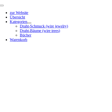
Zum
Toggle
Inhalt
Navigation
zur Website
springen
Übersicht
Kategorien
Draht-Schmuck (wire jewelry)
Draht-Bäume (wire trees)
Bücher
Warenkorb