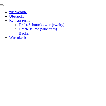
Zum
Toggle
Inhalt
Navigation
zur Website
springen
Übersicht
Kategorien
Draht-Schmuck (wire jewelry)
Draht-Bäume (wire trees)
Bücher
Warenkorb