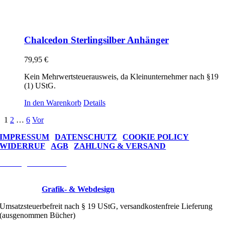
Chalcedon Sterlingsilber Anhänger
79,95
€
Kein Mehrwertsteuerausweis, da Kleinunternehmer nach §19
(1) UStG.
In den Warenkorb
Details
1
2
…
6
Vor
IMPRESSUM
|
DATENSCHUTZ
|
COOKIE POLICY
WIDERRUF
|
AGB
|
ZAHLUNG & VERSAND
Vertrag widerrufen
Wire Trees © 2026 Drahtkunst Manufaktur
Designed by
Grafik- & Webdesign
Umsatzsteuerbefreit nach § 19 UStG, versandkostenfreie Lieferung
(ausgenommen Bücher)