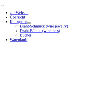
Zum
Toggle
Inhalt
Navigation
zur Website
springen
Übersicht
Kategorien
Draht-Schmuck (wire jewelry)
Draht-Bäume (wire trees)
Bücher
Warenkorb