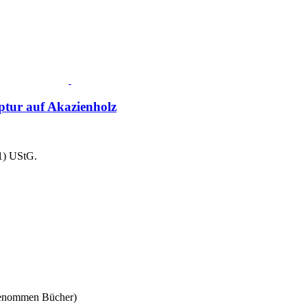
tur auf Akazienholz
1) UStG.
sgenommen Bücher)