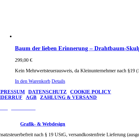
Baum der lieben Erinnerung – Drahtbaum-Skulp
299,00
€
Kein Mehrwertsteuerausweis, da Kleinunternehmer nach §19 (
In den Warenkorb
Details
MPRESSUM
|
DATENSCHUTZ
|
COOKIE POLICY
IDERRUF
|
AGB
|
ZAHLUNG & VERSAND
rtrag widerrufen
re Trees © 2026 Drahtkunst Manufaktur
signed by
Grafik- & Webdesign
satzsteuerbefreit nach § 19 UStG, versandkostenfreie Lieferung (au