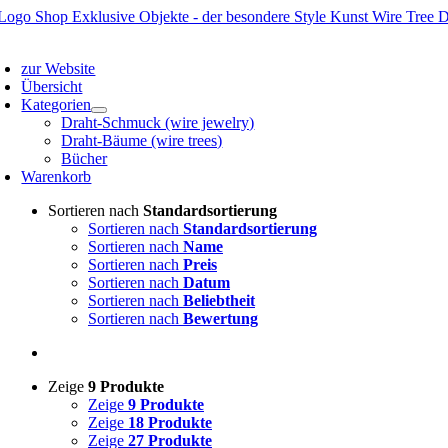
Zum
Inhalt
oggle
springen
avigation
zur Website
Übersicht
Kategorien
Draht-Schmuck (wire jewelry)
Draht-Bäume (wire trees)
Bücher
Warenkorb
Sortieren nach
Standardsortierung
Sortieren nach
Standardsortierung
Sortieren nach
Name
Sortieren nach
Preis
Sortieren nach
Datum
Sortieren nach
Beliebtheit
Sortieren nach
Bewertung
Zeige
9 Produkte
Zeige
9 Produkte
Zeige
18 Produkte
Zeige
27 Produkte