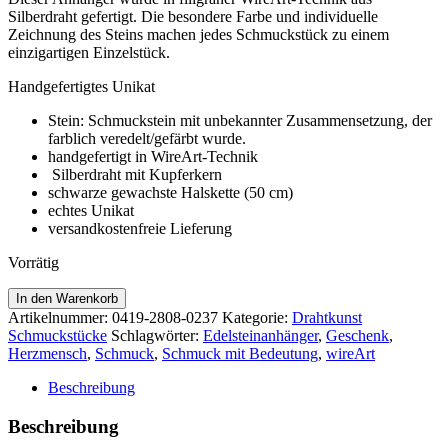
Silberdraht gefertigt. Die besondere Farbe und individuelle
Zeichnung des Steins machen jedes Schmuckstück zu einem
einzigartigen Einzelstück.
Handgefertigtes Unikat
Stein: Schmuckstein mit unbekannter Zusammensetzung, der
farblich veredelt/gefärbt wurde.
handgefertigt in WireArt-Technik
Silberdraht mit Kupferkern
schwarze gewachste Halskette (50 cm)
echtes Unikat
versandkostenfreie Lieferung
Vorrätig
WireArt-
In den Warenkorb
Anhänger
Artikelnummer:
0419-2808-0237
Kategorie:
Drahtkunst
in
Schmuckstücke
Schlagwörter:
Edelsteinanhänger
,
Geschenk
,
Karneol
Herzmensch
,
Schmuck
,
Schmuck mit Bedeutung
,
wireArt
(Optik)
Menge
Beschreibung
Beschreibung