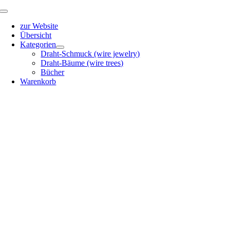
Zum
Toggle
Inhalt
Navigation
zur Website
springen
Übersicht
Kategorien
Draht-Schmuck (wire jewelry)
Draht-Bäume (wire trees)
Bücher
Warenkorb