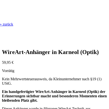
» zurück
WireArt-Anhänger in Karneol (Optik)
59,95
€
Vorrätig
Kein Mehrwertsteuerausweis, da Kleinunternehmer nach §19 (1)
UStG.
Ein handgefertigter WireArt-Anhänger in Karneol (Optik) der
Erinnerungen sichtbar macht und besonderen Momenten einen
bleibenden Platz gibt.
Dieser Anhänger wurde in filigraner WireArt-Technik aus