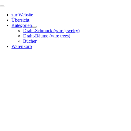
Zum
Toggle
Inhalt
Navigation
zur Website
springen
Übersicht
Kategorien
Draht-Schmuck (wire jewelry)
Draht-Bäume (wire trees)
Bücher
Warenkorb