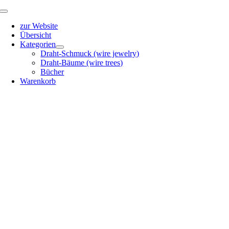
Zum
Toggle
Inhalt
Navigation
zur Website
springen
Übersicht
Kategorien
Draht-Schmuck (wire jewelry)
Draht-Bäume (wire trees)
Bücher
Warenkorb