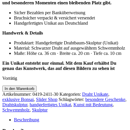
und besonderen Momenten einen bleibenden Platz gibt.
Sicher Bezahlen per Banküberweisung
Bruchsicher verpackt & versichert versendet
Handgefertigtes Unikat aus Deutschland
Handwerk & Details
Produktart: Handgefertigte Drahtbaum-Skulptur (Unikat)
Material: Schwarzer Draht auf ausgewähltem Schwemmholz
Maße: Höhe ca. 36 cm · Breite ca. 20 cm · Tiefe ca. 10 cm
Ein Unikat entsteht nur einmal. Mit dem Kauf erhältst Du
genau das Kunstwerk, das auf diesen Bildern zu sehen ist
Vorrätig
Baum
In den Warenkorb
der
Artikelnummer:
0419-2411-30
Kategorien:
Draht Unikate
,
Erinnerung
exklusive Bonsai
,
Slider Shop
Schlagwörter:
besondere Geschenke
,
-
Drahtskulptur
,
handgefertigtes Unikat
,
Kunst mit Bedeutung
,
Drahtbaum-
Schwemmholz
,
Skulptur
Skulptur
auf
Beschreibung
Schwemmholz
Menge