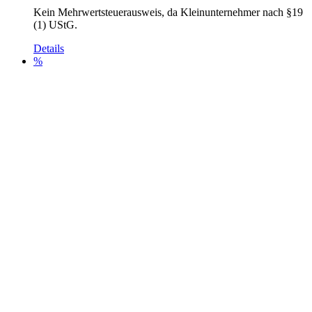
Preis
Preis
Kein Mehrwertsteuerausweis, da Kleinunternehmer nach §19
war:
ist:
(1) UStG.
379,00 €
299,00 €.
Details
%