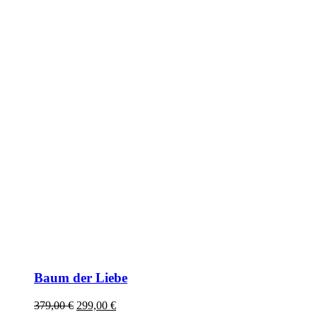
Baum der Liebe
Ursprünglicher
Aktueller
379,00
€
299,00
€