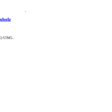
nholz
1) UStG.