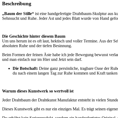
auf
Beschreibung
Schwemmholz
Menge
„Baum der Stille“
ist eine handgefertigte Drahtbaum-Skulptur aus 
Sehnsucht und Ruhe. Jeder Ast und jedes Blatt wurde von Hand gefor
Die Geschichte hinter diesem Baum
Um uns herum ist es oft laut, hektisch und voller Termine. Aus der S
absoluten Ruhe und der tiefen Besinnung.
Beim Formen der feinen Äste habe ich jede Bewegung bewusst verlan
und man einfach nur im Hier und Jetzt sein darf.
Die Botschaft:
Deine ganz persönliche, tragbare Oase der Ruhe.
du nach einem langen Tag zur Ruhe kommen und Kraft tanken 
Warum dieses Kunstwerk so wertvoll ist
Jeder Drahtbaum der Drahtkunst Manufaktur entsteht in vielen Stunden
Dieses Kunstwerk gibt es nur ein einziges Mal. Es trägt seinen eigen
Du erhältst kein Serienprodukt, sondern ein handgefertigtes Original,