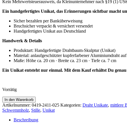
Kein Mehrwertsteuerausweis, da Kleinunternehmer nach §19 (1) US
Ein handgefertigtes Unikat, das Erinnerungen sichtbar macht u
Sicher bezahlen per Banküberweisung
Bruchsicher verpackt & versichert versendet
Handgefertigtes Unikat aus Deutschland
Handwerk & Details
Produktart: Handgefertigte Drahtbaum-Skulptur (Unikat)
Material: anlaufgeschützter kupferfarbener Aluminiumdraht 
Maße: Höhe ca. 20 cm · Breite ca. 23 cm · Tiefe ca. 7 cm
Ein Unikat entsteht nur einmal. Mit dem Kauf erhältst Du genau 
Vorrätig
Baum
In den Warenkorb
der
Artikelnummer:
0419-2411-025
Kategorien:
Draht Unikate
,
mittlere 
Stille
Schwemmholz
,
Stille
,
Unikat
-
Drahtbaum-
Beschreibung
Skulptur