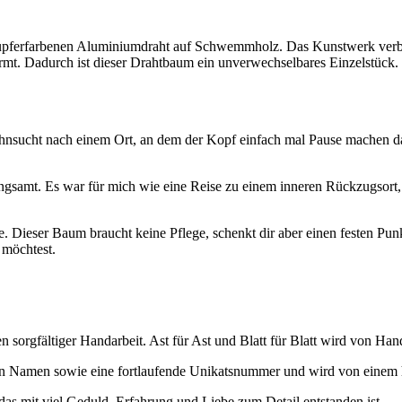
kupferfarbenen Aluminiumdraht auf Schwemmholz. Das Kunstwerk verbin
mt. Dadurch ist dieser Drahtbaum ein unverwechselbares Einzelstück.
ehnsucht nach einem Ort, an dem der Kopf einfach mal Pause machen darf
gsamt. Es war für mich wie eine Reise zu einem inneren Rückzugsort,
 Dieser Baum braucht keine Pflege, schenkt dir aber einen festen Punk
möchtest.
 sorgfältiger Handarbeit. Ast für Ast und Blatt für Blatt wird von Ha
en Namen sowie eine fortlaufende Unikatsnummer und wird von einem han
 das mit viel Geduld, Erfahrung und Liebe zum Detail entstanden ist.