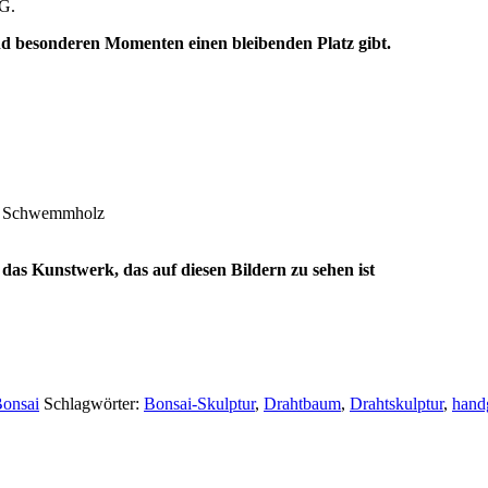
tG.
nd besonderen Momenten einen bleibenden Platz gibt.
auf Schwemmholz
das Kunstwerk, das auf diesen Bildern zu sehen ist
Bonsai
Schlagwörter:
Bonsai-Skulptur
,
Drahtbaum
,
Drahtskulptur
,
handg