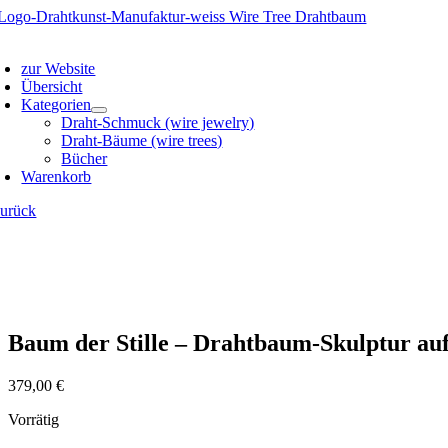
Zum
Inhalt
oggle
springen
avigation
zur Website
Übersicht
Kategorien
Draht-Schmuck (wire jewelry)
Draht-Bäume (wire trees)
Bücher
Warenkorb
zurück
Baum der Stille – Drahtbaum-Skulptur a
379,00
€
Vorrätig