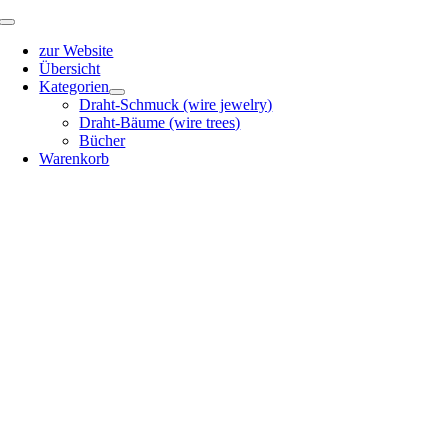
Zum
Toggle
Inhalt
Navigation
zur Website
springen
Übersicht
Kategorien
Draht-Schmuck (wire jewelry)
Draht-Bäume (wire trees)
Bücher
Warenkorb