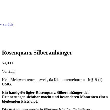
» zurück
Rosenquarz Silberanhänger
54,00
€
Vorrätig
Kein Mehrwertsteuerausweis, da Kleinunternehmer nach §19 (1)
UStG.
Ein handgefertigter Rosenquarz Silberanhänger der
Erinnerungen sichtbar macht und besonderen Momenten einen
bleibenden Platz gibt.
Dieser Anhänger wurde in filigraner WireArt-Technik aus