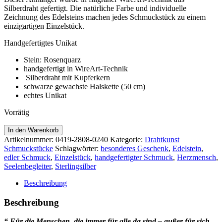
Silberdraht gefertigt. Die natürliche Farbe und individuelle
Zeichnung des Edelsteins machen jedes Schmuckstück zu einem
einzigartigen Einzelstück.
Handgefertigtes Unikat
Stein: Rosenquarz
handgefertigt in WireArt-Technik
Silberdraht mit Kupferkern
schwarze gewachste Halskette (50 cm)
echtes Unikat
Vorrätig
Rosenquarz
In den Warenkorb
Silberanhänger
Artikelnummer:
0419-2808-0240
Kategorie:
Drahtkunst
Menge
Schmuckstücke
Schlagwörter:
besonderes Geschenk
,
Edelstein
,
edler Schmuck
,
Einzelstück
,
handgefertigter Schmuck
,
Herzmensch
,
Seelenbegleiter
,
Sterlingsilber
Beschreibung
Beschreibung
“ Für die Menschen, die immer für alle da sind – außer für sich