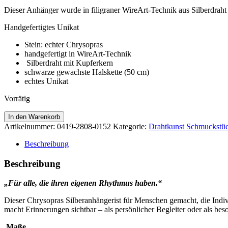
Dieser Anhänger wurde in filigraner WireArt-Technik aus Silberdraht 
Handgefertigtes Unikat
Stein: echter Chrysopras
handgefertigt in WireArt-Technik
Silberdraht mit Kupferkern
schwarze gewachste Halskette (50 cm)
echtes Unikat
Vorrätig
Chrysopras
In den Warenkorb
Silberanhänger
Artikelnummer:
0419-2808-0152
Kategorie:
Drahtkunst Schmuckstü
Menge
Beschreibung
Beschreibung
„Für alle, die ihren eigenen Rhythmus haben.“
Dieser Chrysopras Silberanhängerist für Menschen gemacht, die Indiv
macht Erinnerungen sichtbar – als persönlicher Begleiter oder als b
Maße