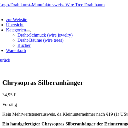
Zum
Inhalt
oggle
springen
avigation
zur Website
Übersicht
Kategorien
Draht-Schmuck (wire jewelry)
Draht-Bäume (wire trees)
Bücher
Warenkorb
zurück
Chrysopras Silberanhänger
34,95
€
Vorrätig
Kein Mehrwertsteuerausweis, da Kleinunternehmer nach §19 (1) US
Ein handgefertigter Chrysopras Silberanhänger der Erinnerung