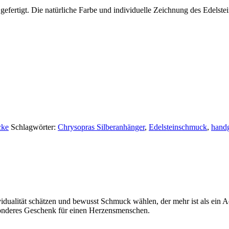
gefertigt. Die natürliche Farbe und individuelle Zeichnung des Edelst
cke
Schlagwörter:
Chrysopras Silberanhänger
,
Edelsteinschmuck
,
handg
idualität schätzen und bewusst Schmuck wählen, der mehr ist als ein Ac
esonderes Geschenk für einen Herzensmenschen.