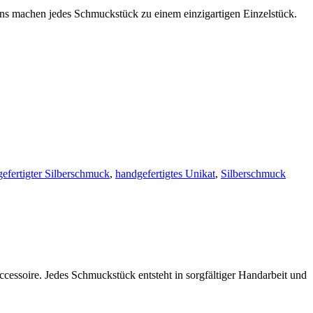
eins machen jedes Schmuckstück zu einem einzigartigen Einzelstück.
efertigter Silberschmuck
,
handgefertigtes Unikat
,
Silberschmuck
cessoire. Jedes Schmuckstück entsteht in sorgfältiger Handarbeit und