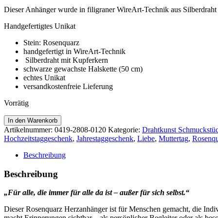
Dieser Anhänger wurde in filigraner WireArt-Technik aus Silberdraht 
Handgefertigtes Unikat
Stein: Rosenquarz
handgefertigt in WireArt-Technik
Silberdraht mit Kupferkern
schwarze gewachste Halskette (50 cm)
echtes Unikat
versandkostenfreie Lieferung
Vorrätig
Rosenquarz
In den Warenkorb
Herzanhänger
Artikelnummer:
0419-2808-0120
Kategorie:
Drahtkunst Schmuckstü
Menge
Hochzeitstaggeschenk
,
Jahrestaggeschenk
,
Liebe
,
Muttertag
,
Rosenqu
Beschreibung
Beschreibung
„Für alle, die immer für alle da ist – außer für sich selbst.“
Dieser Rosenquarz Herzanhänger ist für Menschen gemacht, die Indivi
macht Erinnerungen sichtbar – als persönlicher Begleiter oder als b