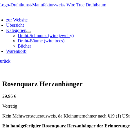
Zum
Inhalt
oggle
springen
avigation
zur Website
Übersicht
Kategorien
Draht-Schmuck (wire jewelry)
Draht-Bäume (wire trees)
Bücher
Warenkorb
zurück
Rosenquarz Herzanhänger
29,95
€
Vorrätig
Kein Mehrwertsteuerausweis, da Kleinunternehmer nach §19 (1) US
Ein handgefertigter Rosenquarz Herzanhänger der Erinnerungen