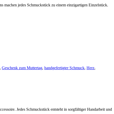
eins machen jedes Schmuckstück zu einem einzigartigen Einzelstück.
,
Geschenk zum Muttertag
,
handgefertigter Schmuck
,
Herz
,
cessoire. Jedes Schmuckstück entsteht in sorgfältiger Handarbeit und