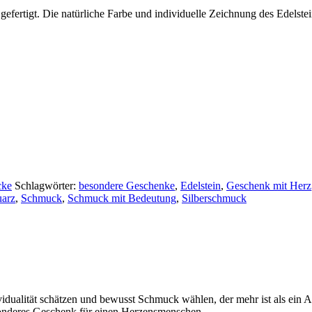
gefertigt. Die natürliche Farbe und individuelle Zeichnung des Edelst
cke
Schlagwörter:
besondere Geschenke
,
Edelstein
,
Geschenk mit Herz
arz
,
Schmuck
,
Schmuck mit Bedeutung
,
Silberschmuck
dualität schätzen und bewusst Schmuck wählen, der mehr ist als ein Ac
esonderes Geschenk für einen Herzensmenschen.