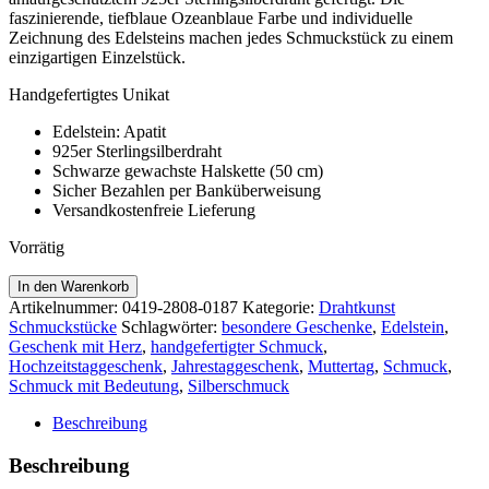
faszinierende, tiefblaue Ozeanblaue Farbe und individuelle
Zeichnung des Edelsteins machen jedes Schmuckstück zu einem
einzigartigen Einzelstück.
Handgefertigtes Unikat
Edelstein: Apatit
925er Sterlingsilberdraht
Schwarze gewachste Halskette (50 cm)
Sicher Bezahlen per Banküberweisung
Versandkostenfreie Lieferung
Vorrätig
Apatit
In den Warenkorb
Sterlingsilber
Artikelnummer:
0419-2808-0187
Kategorie:
Drahtkunst
Anhänger
Schmuckstücke
Schlagwörter:
besondere Geschenke
,
Edelstein
,
Menge
Geschenk mit Herz
,
handgefertigter Schmuck
,
Hochzeitstaggeschenk
,
Jahrestaggeschenk
,
Muttertag
,
Schmuck
,
Schmuck mit Bedeutung
,
Silberschmuck
Beschreibung
Beschreibung