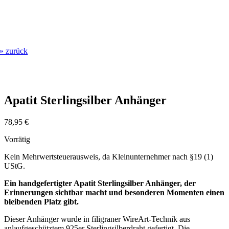
» zurück
Apatit Sterlingsilber Anhänger
78,95
€
Vorrätig
Kein Mehrwertsteuerausweis, da Kleinunternehmer nach §19 (1)
UStG.
Ein handgefertigter Apatit Sterlingsilber Anhänger, der
Erinnerungen sichtbar macht und besonderen Momenten einen
bleibenden Platz gibt.
Dieser Anhänger wurde in filigraner WireArt-Technik aus
anlaufgeschütztem 925er Sterlingsilberdraht gefertigt. Die