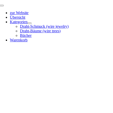
Zum
Toggle
Inhalt
Navigation
zur Website
springen
Übersicht
Kategorien
Draht-Schmuck (wire jewelry)
Draht-Bäume (wire trees)
Bücher
Warenkorb