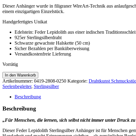
Dieser Anhänger wurde in filigraner WireArt-Technik aus anlaufgesch
einem einzigartigen Einzelstück.
Handgefertigtes Unikat
Edelstein: Feder Lepidolith aus einer indischen Traditionsschlei
925er Sterlingsilberdraht
Schwarze gewachste Halskette (50 cm)
Sicher Bezahlen per Banküberweisung
Versandkostenfreie Lieferung
Vorrätig
Feder
In den Warenkorb
Lepidolith
Artikelnummer:
0419-2808-0250
Kategorie:
Drahtkunst Schmuckstü
Sterlingsilber
Seelenbegleiter
,
Sterlingsilber
Anhänger
Menge
Beschreibung
Beschreibung
„Für Menschen, die lernen, sich selbst nicht immer unter Druck zu 
Dieser Feder Lepidolith Sterlingsilber Anhänger ist für Menschen gem
Handarbeit und macht Erinnerungen sichtbar – als persönlicher Begl