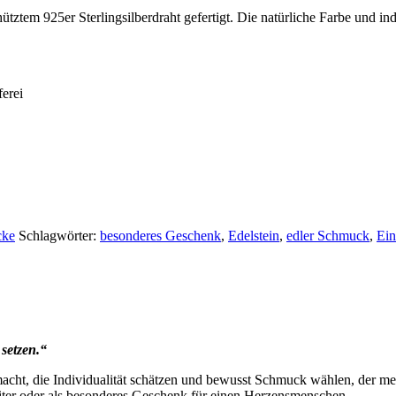
ütztem 925er Sterlingsilberdraht gefertigt. Die natürliche Farbe und 
ferei
cke
Schlagwörter:
besonderes Geschenk
,
Edelstein
,
edler Schmuck
,
Ein
setzen.“
acht, die Individualität schätzen und bewusst Schmuck wählen, der mehr 
eiter oder als besonderes Geschenk für einen Herzensmenschen.