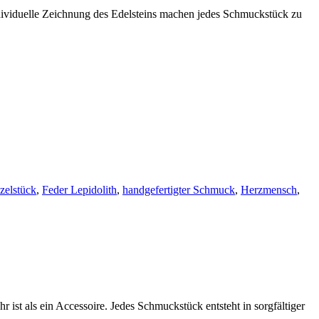
individuelle Zeichnung des Edelsteins machen jedes Schmuckstück zu
zelstück
,
Feder Lepidolith
,
handgefertigter Schmuck
,
Herzmensch
,
ist als ein Accessoire. Jedes Schmuckstück entsteht in sorgfältiger