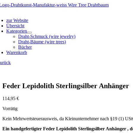
Zum
Inhalt
oggle
springen
avigation
zur Website
Übersicht
Kategorien
Draht-Schmuck (wire jewelry)
Draht-Bäume (wire trees)
Bücher
Warenkorb
zurück
Feder Lepidolith Sterlingsilber Anhänger
114,95
€
Vorrätig
Kein Mehrwertsteuerausweis, da Kleinunternehmer nach §19 (1) US
Ein handgefertigter Feder Lepidolith Sterlingsilber Anhänger ,