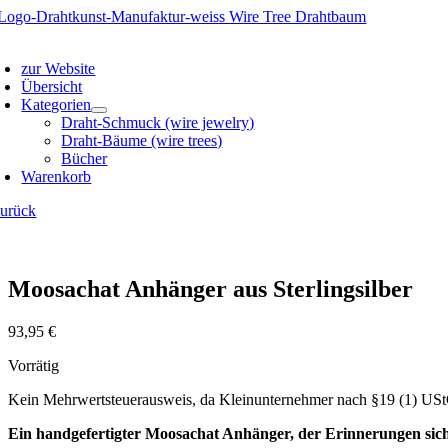
Zum
Inhalt
oggle
springen
avigation
zur Website
Übersicht
Kategorien
Draht-Schmuck (wire jewelry)
Draht-Bäume (wire trees)
Bücher
Warenkorb
zurück
Moosachat Anhänger aus Sterlingsilber
93,95
€
Vorrätig
Kein Mehrwertsteuerausweis, da Kleinunternehmer nach §19 (1) US
Ein handgefertigter Moosachat Anhänger, der Erinnerungen sic