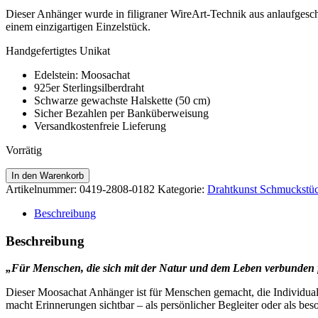
Dieser Anhänger wurde in filigraner WireArt-Technik aus anlaufgesch
einem einzigartigen Einzelstück.
Handgefertigtes Unikat
Edelstein: Moosachat
925er Sterlingsilberdraht
Schwarze gewachste Halskette (50 cm)
Sicher Bezahlen per Banküberweisung
Versandkostenfreie Lieferung
Vorrätig
Moosachat
In den Warenkorb
Anhänger
Artikelnummer:
0419-2808-0182
Kategorie:
Drahtkunst Schmuckstü
aus
Sterlingsilber
Beschreibung
Menge
Beschreibung
„Für Menschen, die sich mit der Natur und dem Leben verbunden 
Dieser Moosachat Anhänger ist für Menschen gemacht, die Individuali
macht Erinnerungen sichtbar – als persönlicher Begleiter oder als b