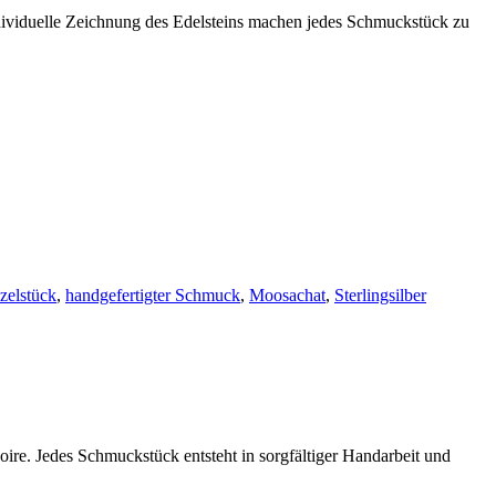
individuelle Zeichnung des Edelsteins machen jedes Schmuckstück zu
zelstück
,
handgefertigter Schmuck
,
Moosachat
,
Sterlingsilber
ire. Jedes Schmuckstück entsteht in sorgfältiger Handarbeit und