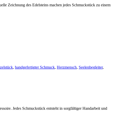
iduelle Zeichnung des Edelsteins machen jedes Schmuckstück zu einem
zelstück
,
handgefertigter Schmuck
,
Herzmensch
,
Seelenbegleiter
,
ssoire. Jedes Schmuckstück entsteht in sorgfältiger Handarbeit und