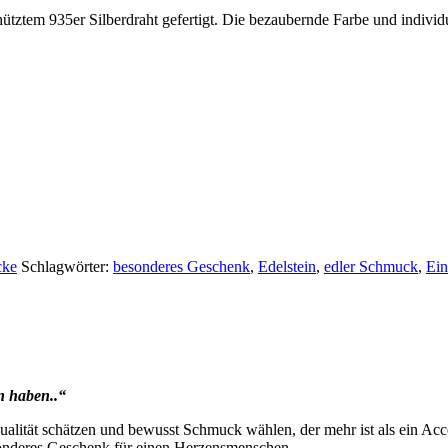
hütztem 935er Silberdraht gefertigt. Die bezaubernde Farbe und indiv
cke
Schlagwörter:
besonderes Geschenk
,
Edelstein
,
edler Schmuck
,
Ein
n haben..“
alität schätzen und bewusst Schmuck wählen, der mehr ist als ein Acce
esonderes Geschenk für einen Herzensmenschen.