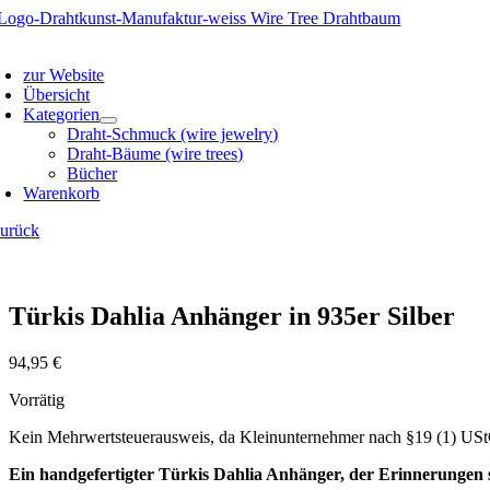
Zum
Inhalt
oggle
springen
avigation
zur Website
Übersicht
Kategorien
Draht-Schmuck (wire jewelry)
Draht-Bäume (wire trees)
Bücher
Warenkorb
zurück
Türkis Dahlia Anhänger in 935er Silber
94,95
€
Vorrätig
Kein Mehrwertsteuerausweis, da Kleinunternehmer nach §19 (1) US
Ein handgefertigter Türkis Dahlia Anhänger, der Erinnerungen 