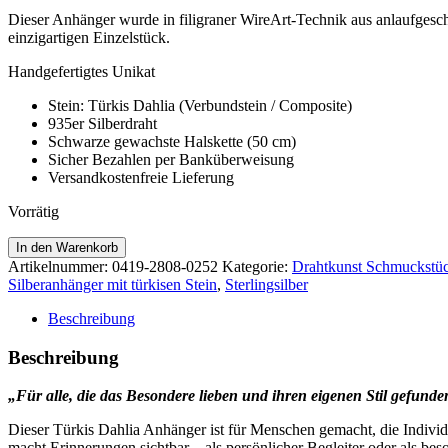
Dieser Anhänger wurde in filigraner WireArt-Technik aus anlaufgesc
einzigartigen Einzelstück.
Handgefertigtes Unikat
Stein: Türkis Dahlia (Verbundstein / Composite)
935er Silberdraht
Schwarze gewachste Halskette (50 cm)
Sicher Bezahlen per Banküberweisung
Versandkostenfreie Lieferung
Vorrätig
Türkis
In den Warenkorb
Dahlia
Artikelnummer:
0419-2808-0252
Kategorie:
Drahtkunst Schmuckstü
Anhänger
Silberanhänger mit türkisen Stein
,
Sterlingsilber
in
935er
Beschreibung
Silber
Menge
Beschreibung
„Für alle, die das Besondere lieben und ihren eigenen Stil gefunde
Dieser Türkis Dahlia Anhänger ist für Menschen gemacht, die Individu
macht Erinnerungen sichtbar – als persönlicher Begleiter oder als b