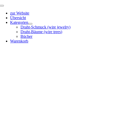
Zum
Toggle
Inhalt
Navigation
zur Website
springen
Übersicht
Kategorien
Draht-Schmuck (wire jewelry)
Draht-Bäume (wire trees)
Bücher
Warenkorb