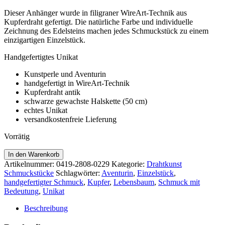
Dieser Anhänger wurde in filigraner WireArt-Technik aus
Kupferdraht gefertigt. Die natürliche Farbe und individuelle
Zeichnung des Edelsteins machen jedes Schmuckstück zu einem
einzigartigen Einzelstück.
Handgefertigtes Unikat
Kunstperle und Aventurin
handgefertigt in WireArt-Technik
Kupferdraht antik
schwarze gewachste Halskette (50 cm)
echtes Unikat
versandkostenfreie Lieferung
Vorrätig
Kupferbaum
In den Warenkorb
mit
Artikelnummer:
0419-2808-0229
Kategorie:
Drahtkunst
Aventurin
Schmuckstücke
Schlagwörter:
Aventurin
,
Einzelstück
,
Drahtanhänger
handgefertigter Schmuck
,
Kupfer
,
Lebensbaum
,
Schmuck mit
Menge
Bedeutung
,
Unikat
Beschreibung